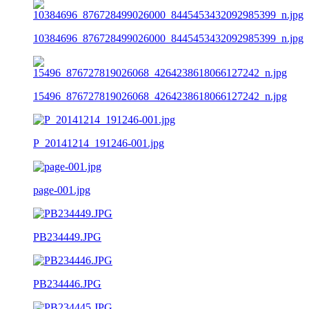
10384696_876728499026000_8445453432092985399_n.jpg
15496_876727819026068_4264238618066127242_n.jpg
P_20141214_191246-001.jpg
page-001.jpg
PB234449.JPG
PB234446.JPG