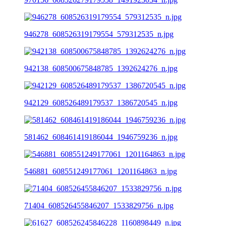
946278_608526319179554_579312535_n.jpg
942138_608500675848785_1392624276_n.jpg
942129_608526489179537_1386720545_n.jpg
581462_608461419186044_1946759236_n.jpg
546881_608551249177061_1201164863_n.jpg
71404_608526455846207_1533829756_n.jpg