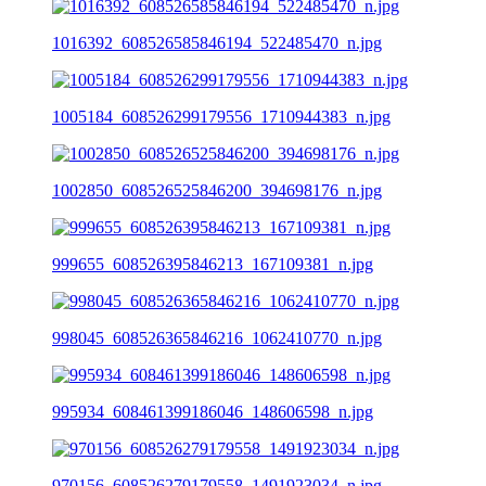
1016392_608526585846194_522485470_n.jpg
1005184_608526299179556_1710944383_n.jpg
1002850_608526525846200_394698176_n.jpg
999655_608526395846213_167109381_n.jpg
998045_608526365846216_1062410770_n.jpg
995934_608461399186046_148606598_n.jpg
970156_608526279179558_1491923034_n.jpg